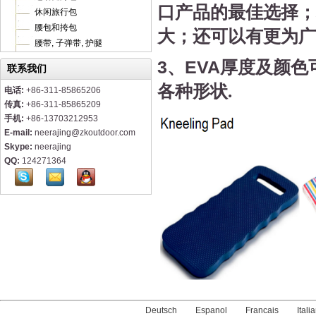
口产品的最佳选择；
休闲旅行包
腰包和挎包
大；还可以有更为广
腰带, 子弹带, 护腿
3
、
EVA
厚度及颜色
联系我们
各种形状
.
电话:
+86-311-85865206
传真:
+86-311-85865209
手机:
+86-13703212953
E-mail:
neerajing@zkoutdoor.com
Skype:
neerajing
QQ:
124271364
Deutsch
Espanol
Francais
Itali