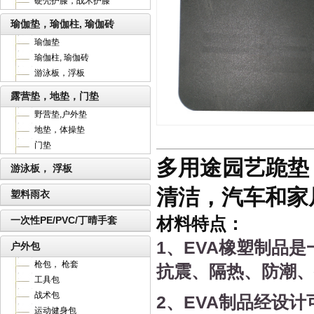
硬壳护膝，战术护膝
瑜伽垫，瑜伽柱, 瑜伽砖
瑜伽垫
瑜伽柱, 瑜伽砖
游泳板，浮板
露营垫，地垫，门垫
野营垫,户外垫
地垫，体操垫
门垫
多用途园艺跪垫
游泳板， 浮板
清洁，汽车和家
塑料雨衣
材料特点：
一次性PE/PVC/丁晴手套
1
、
EVA
橡塑制品是
户外包
枪包， 枪套
抗震、隔热、防潮、
工具包
战术包
2
、
EVA
制品经设计
运动健身包