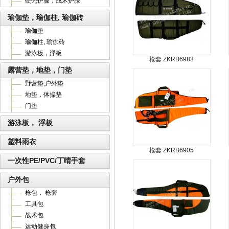
硬壳护膝，战术护膝
瑜伽垫，瑜伽柱, 瑜伽砖
瑜伽垫
瑜伽柱, 瑜伽砖
游泳板，浮板
枪套 ZKRB6983
露营垫，地垫，门垫
野营垫,户外垫
地垫，体操垫
门垫
游泳板， 浮板
塑料雨衣
枪套 ZKRB6905
一次性PE/PVC/丁晴手套
户外包
枪包， 枪套
工具包
战术包
运动健身包