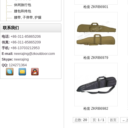
休闲旅行包
枪套 ZKRB6901
腰包和挎包
腰带, 子弹带, 护腿
联系我们
电话:
+86-311-85865206
传真:
+86-311-85865209
手机:
+86-13703212953
E-mail:
neerajing@zkoutdoor.com
枪套 ZKRB6979
Skype:
neerajing
QQ:
124271364
枪套 ZKRB6982
总数:
20
页:
1
/
1
首页
←