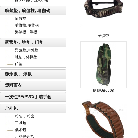
硬壳护膝，战术护膝
瑜伽垫，瑜伽柱, 瑜伽砖
瑜伽垫
瑜伽柱, 瑜伽砖
游泳板，浮板
子弹带
露营垫，地垫，门垫
野营垫,户外垫
地垫，体操垫
门垫
游泳板， 浮板
塑料雨衣
护腿GB6608
一次性PE/PVC/丁晴手套
户外包
枪包， 枪套
工具包
战术包
运动健身包