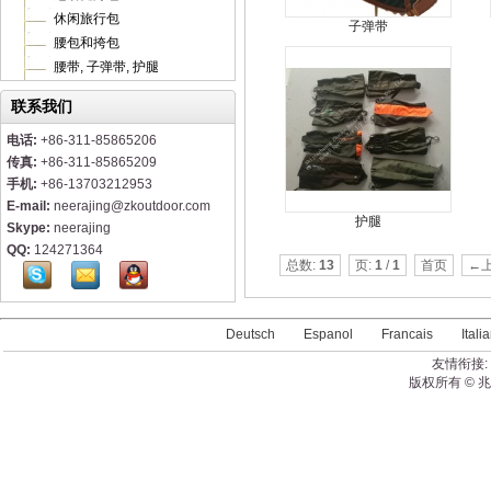
休闲旅行包
子弹带
腰包和挎包
腰带, 子弹带, 护腿
联系我们
电话:
+86-311-85865206
传真:
+86-311-85865209
手机:
+86-13703212953
E-mail:
neerajing@zkoutdoor.com
护腿
Skype:
neerajing
QQ:
124271364
总数:
13
页:
1
/
1
首页
←
Deutsch
Espanol
Francais
Itali
友情衔接:
版权所有 © 